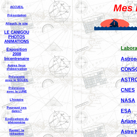
Mes 
ACCUEIL
Présentation
Allauch, le site
LE CANIGOU
PHOTOS
ANIMATIONS
Labora
Exposition
2008
bicentrenaire
Astron
Autres lieux
CONSO
d'observation
Prévisions
ASTRO
avec le SOLEIL
Prévisions
CNES
avec la LUNE
L'histoire
NASA
Pourquoi ces
ESA
dates?
Explications du
Ariane
phénomène
Rappel: la
Astro 
réfraction