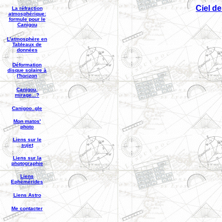
Ciel d
La réfraction
atmosphérique:
formule pour le
Canigou
L'atmosphère en
Tableaux de
données
Déformation
disque solaire à
l'horizon
Canigou,
mirage...?
Canigoo..gle
Mon matos'
photo
Liens sur le
sujet
Liens sur la
photographie
Liens
Ephémérides
Liens Astro
Me contacter